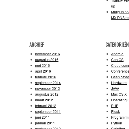
TransIP Pr
up
Mailgun 55
MX DNS re
ARCHIEF
CATEGORIEËN
november 2016
Android
augustus 2016
CentOS
mei 2016
Cloud comp
april 2016
Conferenc
februari 2016
Geen categ
september 2014
Hardware
november 2012
JAVA
augustus 2012
Mac OS X
maart 2012
Operating 
februari 2012
PHP
september 2011
Plesk
juni 2011
Programmi
januari 2011
Python
september 2010
Scripting