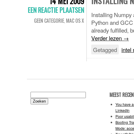
INSTALLING N
14 MEI 2009
EEN REACTIE PLAATSEN
Installing Numpy 
GEEN CATEGORIE
,
MAC OS X
Python and GCC a
already fulfilled, b
Verder lezen
→
Getagged
intel
MEEST RECEN
Zoeken
naar:
You have an
LinkedIn
Poor usabil
Booting Tr
Mode: acce