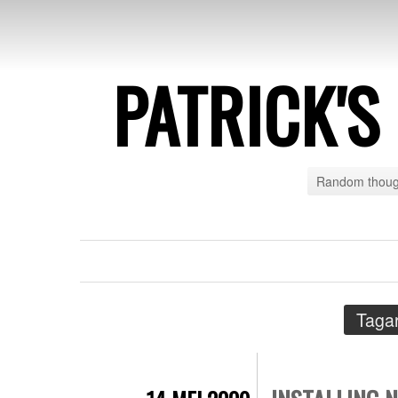
PATRICK'
Random though
Tagar