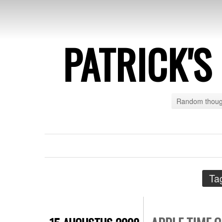
PATRICK'
Random though
Ta