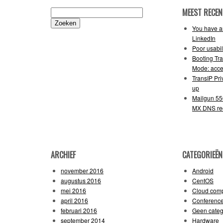
MEEST RECEN
Zoeken
naar:
You have an
LinkedIn
Poor usabil
Booting Tr
Mode: acce
TransIP Pr
up
Mailgun 55
MX DNS re
ARCHIEF
CATEGORIEËN
november 2016
Android
augustus 2016
CentOS
mei 2016
Cloud comp
april 2016
Conferenc
februari 2016
Geen categ
september 2014
Hardware