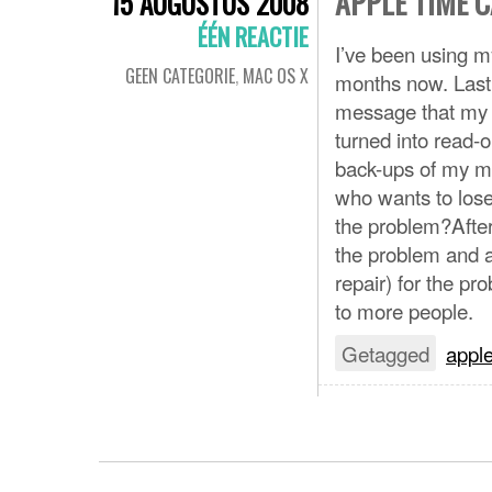
APPLE TIME 
15 AUGUSTUS 2008
ÉÉN REACTIE
I’ve been using m
GEEN CATEGORIE
,
MAC OS X
months now. Last 
message that my 
turned into read-
back-ups of my ma
who wants to lose 
the problem?Afte
the problem and al
repair) for the pr
to more people.
Getagged
appl