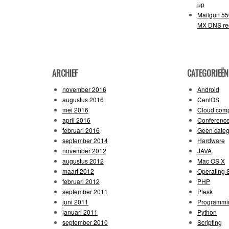
up
Mailgun 55
MX DNS re
ARCHIEF
CATEGORIEËN
november 2016
Android
augustus 2016
CentOS
mei 2016
Cloud comp
april 2016
Conferenc
februari 2016
Geen categ
september 2014
Hardware
november 2012
JAVA
augustus 2012
Mac OS X
maart 2012
Operating 
februari 2012
PHP
september 2011
Plesk
juni 2011
Programmi
januari 2011
Python
september 2010
Scripting