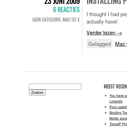
INSTALLING 
23 JUNI 2009
6 REACTIES
I thought I had p
GEEN CATEGORIE
,
MAC OS X
actually have!
Verder lezen
→
Getagged
Mac
MEEST RECEN
Zoeken
naar:
You have an
LinkedIn
Poor usabil
Booting Tr
Mode: acce
TransIP Pr