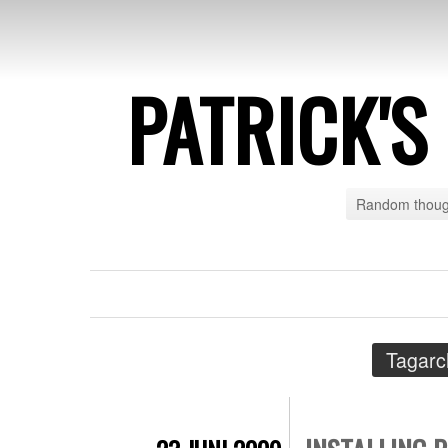
PATRICK'
Random though
Tagarc