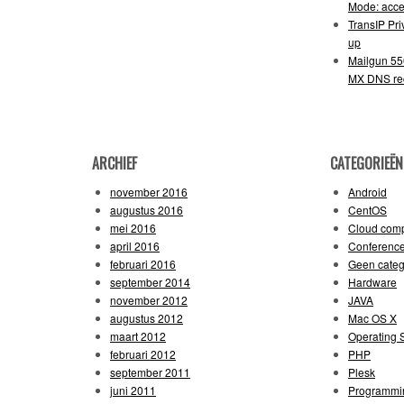
Mode: acce
TransIP Pr
up
Mailgun 55
MX DNS re
ARCHIEF
CATEGORIEËN
november 2016
Android
augustus 2016
CentOS
mei 2016
Cloud comp
april 2016
Conferenc
februari 2016
Geen categ
september 2014
Hardware
november 2012
JAVA
augustus 2012
Mac OS X
maart 2012
Operating 
februari 2012
PHP
september 2011
Plesk
juni 2011
Programmi