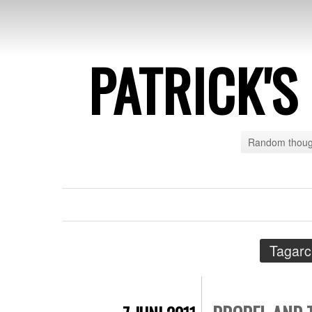
PATRICK'
Random though
Tagarc