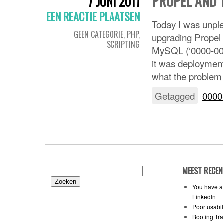
PROPEL AND T
7 JUNI 2011
EEN REACTIE PLAATSEN
Today I was unple
GEEN CATEGORIE
,
PHP
,
upgrading Propel f
SCRIPTING
MySQL (‘0000-00-0
it was deployment 
what the problem i
Getagged
0000
MEEST RECEN
Zoeken
naar:
You have an
LinkedIn
Poor usabil
Booting Tr