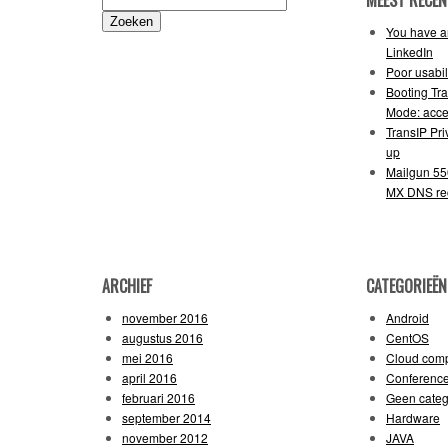
MEEST RECEN
naar:
You have an
LinkedIn
Poor usabil
Booting Tr
Mode: acce
TransIP Pr
up
Mailgun 55
MX DNS re
ARCHIEF
CATEGORIEËN
november 2016
Android
augustus 2016
CentOS
mei 2016
Cloud comp
april 2016
Conferenc
februari 2016
Geen categ
september 2014
Hardware
november 2012
JAVA