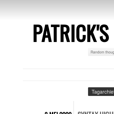
PATRICK'
Random though
Tagarchie