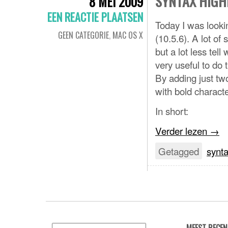
SYNTAX HIGH
8 MEI 2009
EEN REACTIE PLAATSEN
Today I was looki
GEEN CATEGORIE
,
MAC OS X
(10.5.6). A lot of 
but a lot less tell
very useful to do 
By adding just two
with bold characte
In short:
Verder lezen
→
Getagged
synta
Zoeken