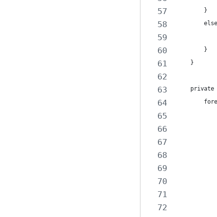
        }
        els
           
        }
    }
    private
        for
           
           
           
           
           
           