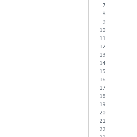
           
           
           
           
           
           
           
           
           
           
           
           
           
           
           