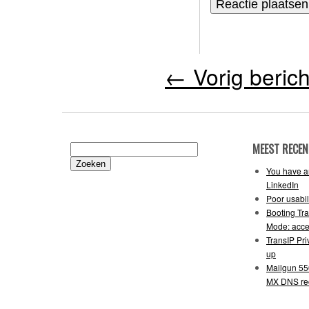
←
Vorig berich
MEEST RECEN
Zoeken
naar:
You have an
LinkedIn
Poor usabil
Booting Tr
Mode: acce
TransIP Pr
up
Mailgun 55
MX DNS re