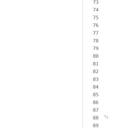
           
           
           
           
           
           
           
           
           
           
           
           
           
           
";
           