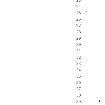
           
";
           
           
           
";
           
           
           
           
           
           
           
           
        }