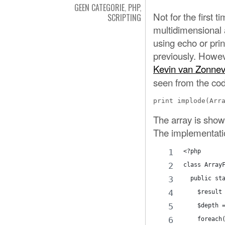
GEEN CATEGORIE
,
PHP
,
Not for the first t
SCRIPTING
multidimensional 
using echo or print
previously. Howeve
Kevin van Zonnev
seen from the code)
The array is show
The implementatio
<?php
class Array
  public st
    $result
    $depth 
    foreach