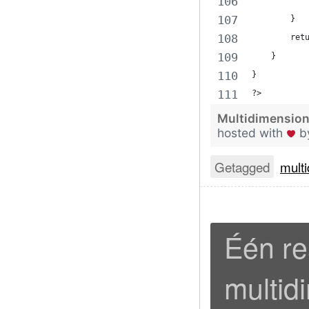
           
        }
        ret
    }
}
?>
Multidimensiona
hosted with
b
Getagged
multi
Één re
multid