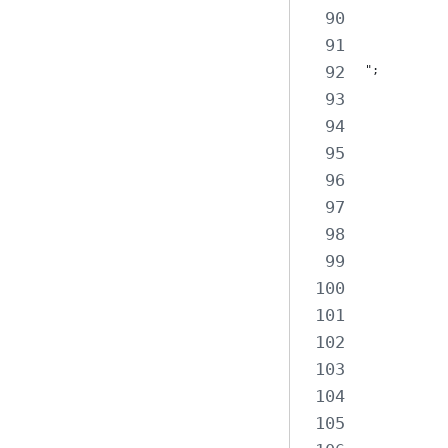
           
           
";
           
           
           
           
           
           
           
           
           
           
           
           