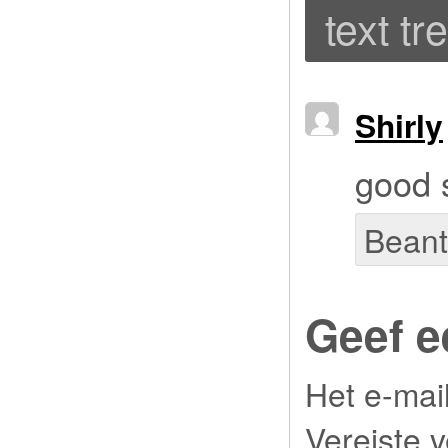
text tr
Shirly
good s
Bean
Geef e
Het e-mai
Vereiste 