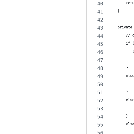
        ret
    }
    private
        // 
        if 
           
           
        }
        els
           
        }
        els
           
        }
        els
           