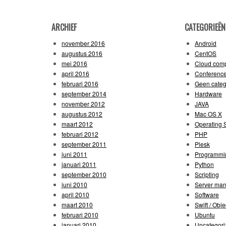
ARCHIEF
CATEGORIEËN
november 2016
Android
augustus 2016
CentOS
mei 2016
Cloud comp
april 2016
Conferenc
februari 2016
Geen categ
september 2014
Hardware
november 2012
JAVA
augustus 2012
Mac OS X
maart 2012
Operating 
februari 2012
PHP
september 2011
Plesk
juni 2011
Programmi
januari 2011
Python
september 2010
Scripting
juni 2010
Server ma
april 2010
Software
maart 2010
Swift / Obje
februari 2010
Ubuntu
januari 2010
Uncategori