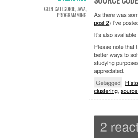
GEEN CATEGORIE
,
JAVA
,
As there was some
PROGRAMMING
post 2
) I’ve post
It’s also availabl
Please note that t
better ways to sol
studying purpose
appreciated.
Getagged
Hist
clustering
,
source
2 react