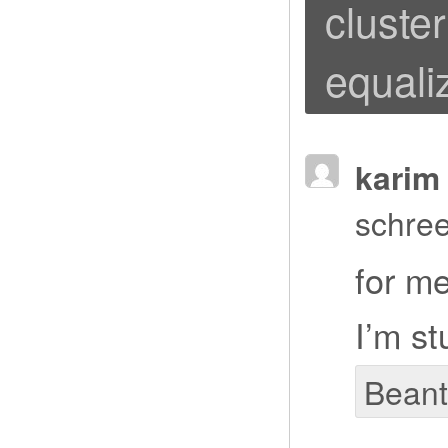
cluste
equali
karim 
schree
for m
I’m st
Bean