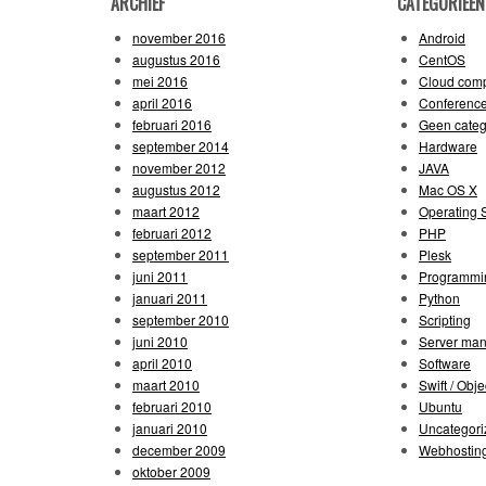
ARCHIEF
CATEGORIEËN
november 2016
Android
augustus 2016
CentOS
mei 2016
Cloud comp
april 2016
Conferenc
februari 2016
Geen categ
september 2014
Hardware
november 2012
JAVA
augustus 2012
Mac OS X
maart 2012
Operating 
februari 2012
PHP
september 2011
Plesk
juni 2011
Programmi
januari 2011
Python
september 2010
Scripting
juni 2010
Server ma
april 2010
Software
maart 2010
Swift / Obje
februari 2010
Ubuntu
januari 2010
Uncategori
december 2009
Webhostin
oktober 2009