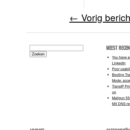
←
Vorig berich
MEEST RECEN
Zoeken
naar:
You have an
LinkedIn
Poor usabil
Booting Tr
Mode: acce
TransIP Pr
up
Mailgun 55
MX DNS re