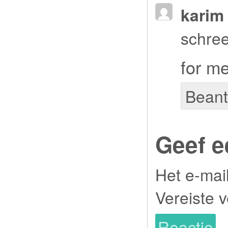
karim 
schree
for m
Bean
Geef e
Het e-mai
Vereiste 
Reactie