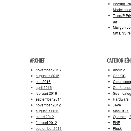
Booting Tr
Mode: acce
TransIP Pr
up
Mailgun 55
MX DNS re
ARCHIEF
CATEGORIEËN
november 2016
Android
augustus 2016
CentOS
mei 2016
Cloud comp
april 2016
Conferenc
februari 2016
Geen categ
september 2014
Hardware
november 2012
JAVA
augustus 2012
Mac OS X
maart 2012
Operating 
februari 2012
PHP
september 2011
Plesk