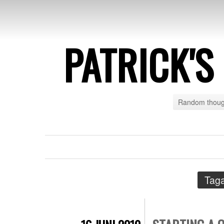
PATRICK'
Random though
Taga