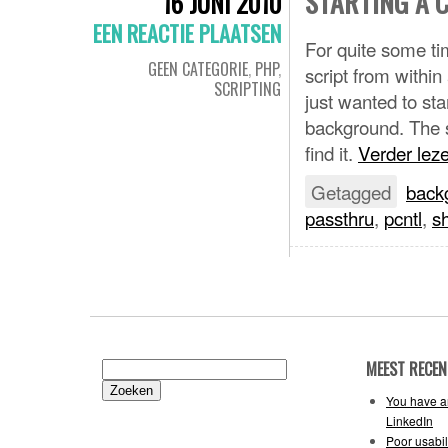
STARTING A 
16 JUNI 2010
EEN REACTIE PLAATSEN
For quite some ti
GEEN CATEGORIE
,
PHP
,
script from within
SCRIPTING
just wanted to st
background. The s
find it.
Verder lez
Getagged
back
passthru
,
pcntl
,
s
MEEST RECEN
Zoeken
naar:
You have an
LinkedIn
Poor usabil